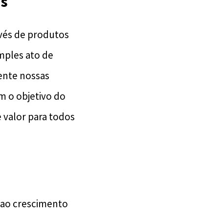
os
avés de produtos
mples ato de
ente nossas
m o objetivo do
 valor para todos
 ao crescimento