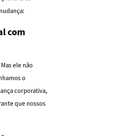
 mudança:
al com
 Mas ele não
linhamos o
ança corporativa,
rante que nossos