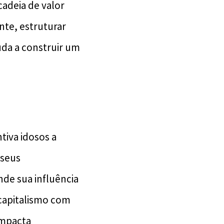
adeia de valor
nte, estruturar
uda a construir um
iva idosos a
 seus
de sua influência
 capitalismo com
impacta