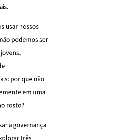
is.
s usar nossos
e não podemos ser
 jovens,
de
is: por que não
ntemente em uma
no rosto?
nsar a governança
plorar três