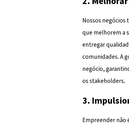
2. Melhorar
Nossos negócios t
que melhorem a sa
entregar qualida
comunidades. A g
negócio, garantin
os stakeholders.
3. Impulsio
Empreender não é